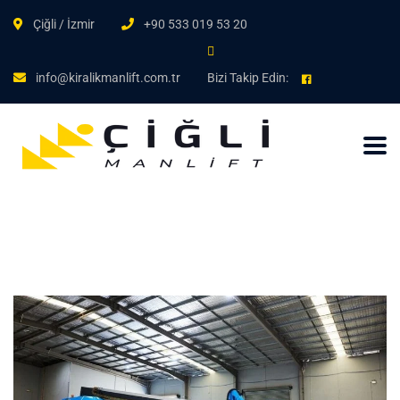
Çiğli / İzmir
+90 533 019 53 20
info@kiralikmanlift.com.tr
Bizi Takip Edin: