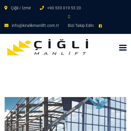
Çiğli / İzmir
+90 533 019 53 20
info@kiralikmanlift.com.tr
Bizi Takip Edin: