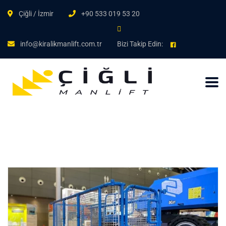
Çiğli / İzmir
+90 533 019 53 20
info@kiralikmanlift.com.tr
Bizi Takip Edin: