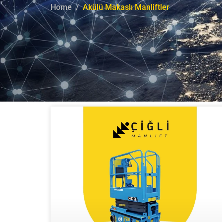
Home
Akülü Makaslı Manliftler