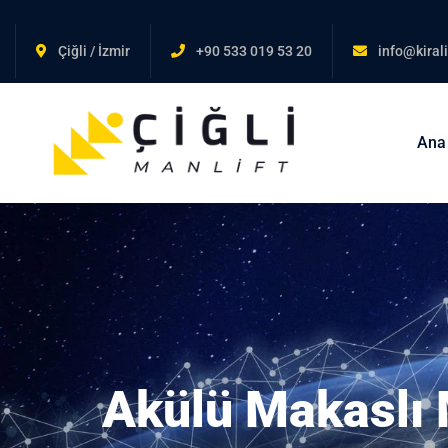
Çiğli / İzmir
+90 533 019 53 20
info@kirali
Ana
Akülü Makaslı 