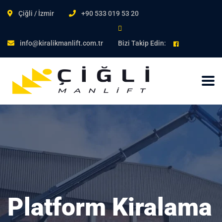
Çiğli / İzmir
+90 533 019 53 20
info@kiralikmanlift.com.tr
Bizi Takip Edin:
Platform Kiralama