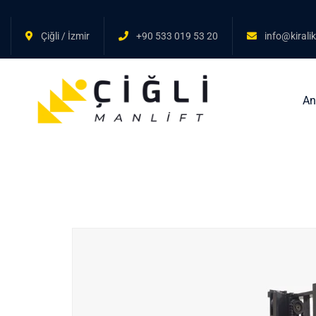
Çiğli / İzmir
+90 533 019 53 20
info@kirali
An