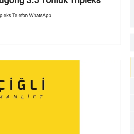
Liugong 3.5 Tonluk Tripleks
ripleks Telefon WhatsApp
S
fo