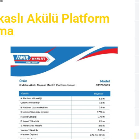
ar
aslı Akülü Platform
ama