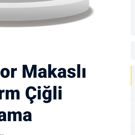
or Makaslı
rm Çiğli
lama