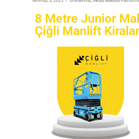
Temmuz 5, 2025
Ürünlerimiz
,
Akülü Makaslı Platforml
8 Metre Junior Mak
Çiğli Manlift Kiral