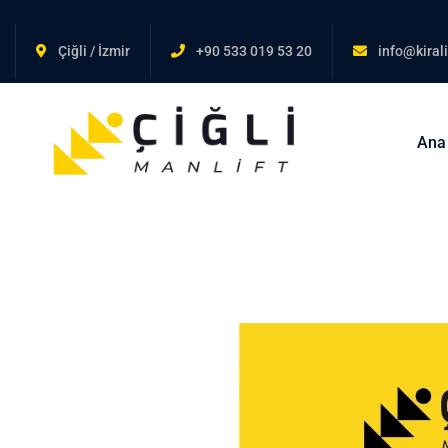
Çiğli / İzmir
+90 533 019 53 20
info@kirali
Ana