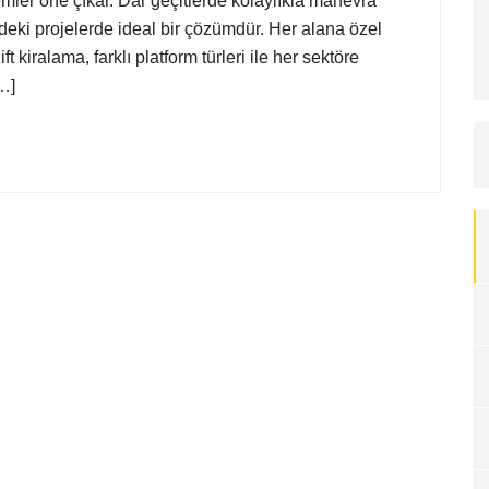
emler öne çıkar. Dar geçitlerde kolaylıkla manevra
deki projelerde ideal bir çözümdür. Her alana özel
ift kiralama, farklı platform türleri ile her sektöre
…]
S
fo