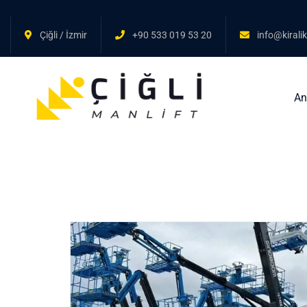
Çiğli / İzmir
+90 533 019 53 20
info@kirali
An