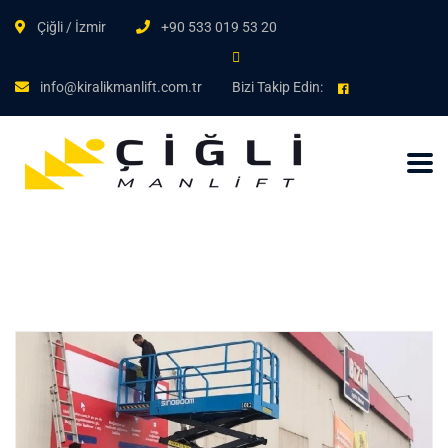
Çiğli / İzmir
+90 533 019 53 20
info@kiralikmanlift.com.tr
Bizi Takip Edin: