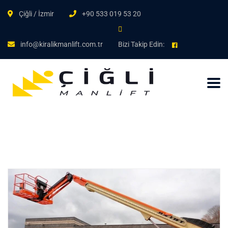
Çiğli / İzmir
+90 533 019 53 20
info@kiralikmanlift.com.tr
Bizi Takip Edin: